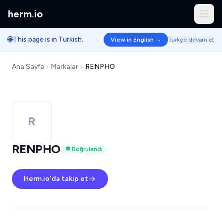
herm
.
io
🌐
This page is in Turkish.
View in English →
Türkçe devam et
Ana Sayfa
Markalar
RENPHO
R
RENPHO
Doğrulandı
Herm.io'da takip et