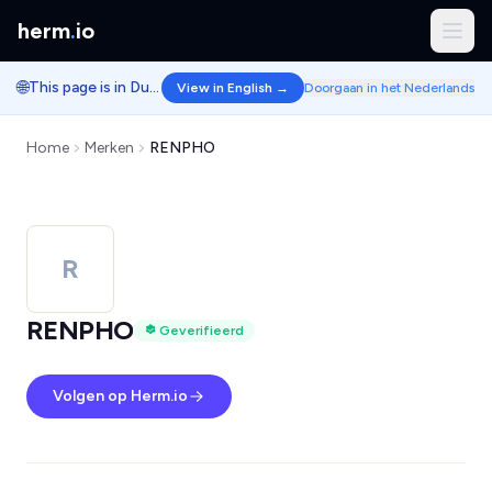
herm
.
io
🌐
This page is in Dutch.
View in English →
Doorgaan in het Nederlands
Home
Merken
RENPHO
R
RENPHO
Geverifieerd
Volgen op Herm.io