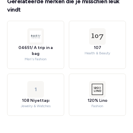
Gerelateerde merken die je misschien leuk
vindt
04651/ A trip in a
107
bag
Health & Beauty
Men's Fashion
1
108 Niyettaşı
120% Lino
Jewelry & Watches
Fashion