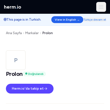
herm
.
io
🌐
This page is in Turkish.
View in English →
Türkçe devam et
Ana Sayfa
Markalar
Prolon
P
Prolon
Doğrulandı
Herm.io'da takip et