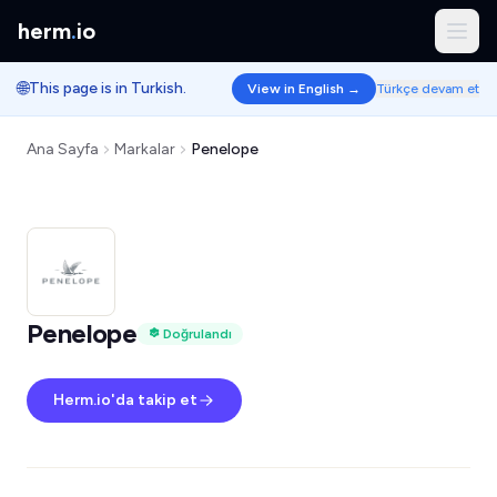
herm
.
io
🌐
This page is in Turkish.
View in English →
Türkçe devam et
Ana Sayfa
Markalar
Penelope
Penelope
Doğrulandı
Herm.io'da takip et