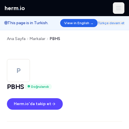
herm
.
io
🌐
This page is in Turkish.
View in English →
Türkçe devam et
Ana Sayfa
Markalar
PBHS
P
PBHS
Doğrulandı
Herm.io'da takip et