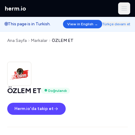
herm
.
io
🌐
This page is in Turkish.
View in English →
Türkçe devam et
Ana Sayfa
Markalar
ÖZLEM ET
ÖZLEM ET
Doğrulandı
Herm.io'da takip et