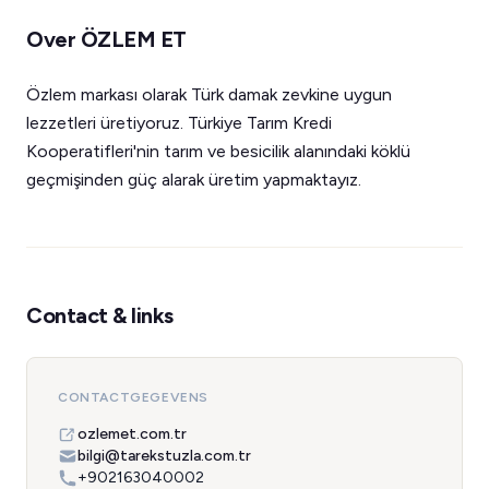
Over ÖZLEM ET
Özlem markası olarak Türk damak zevkine uygun
lezzetleri üretiyoruz. Türkiye Tarım Kredi
Kooperatifleri'nin tarım ve besicilik alanındaki köklü
geçmişinden güç alarak üretim yapmaktayız.
Contact & links
CONTACTGEGEVENS
ozlemet.com.tr
bilgi@tarekstuzla.com.tr
+902163040002