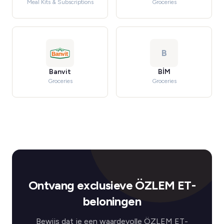
Meal Kits & Subscriptions
Groceries
B
Banvit
BİM
Groceries
Groceries
Ontvang exclusieve ÖZLEM ET-
beloningen
Bewijs dat je een waardevolle ÖZLEM ET-