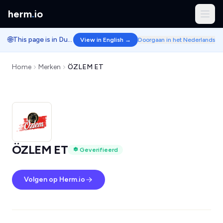
herm
.
io
🌐
This page is in Dutch.
View in English →
Doorgaan in het Nederlands
Home
Merken
ÖZLEM ET
ÖZLEM ET
Geverifieerd
Volgen op Herm.io