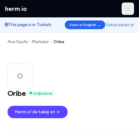
herm
.
io
🌐
This page is in Turkish.
View in English →
Türkçe devam et
Ana Sayfa
Markalar
Oribe
O
Oribe
Doğrulandı
Herm.io'da takip et