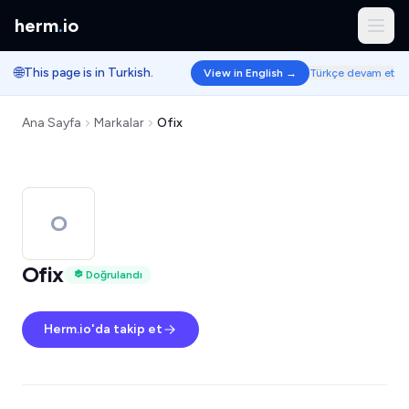
herm
.
io
🌐
This page is in Turkish.
View in English →
Türkçe devam et
Ana Sayfa
Markalar
Ofix
O
Ofix
Doğrulandı
Herm.io'da takip et