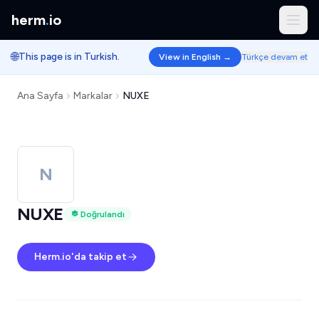
herm
.
io
🌐
This page is in Turkish.
View in English →
Türkçe devam et
Ana Sayfa
Markalar
NUXE
N
NUXE
Doğrulandı
Herm.io'da takip et