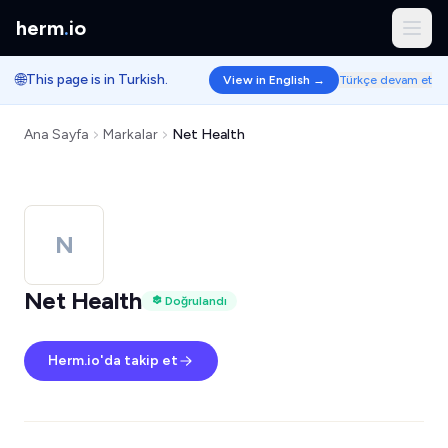
herm
.
io
🌐
This page is in Turkish.
View in English →
Türkçe devam et
Ana Sayfa
Markalar
Net Health
N
Net Health
Doğrulandı
Herm.io'da takip et