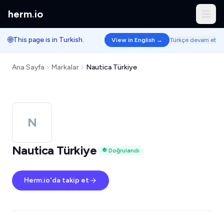
herm
.
io
🌐
This page is in Turkish.
View in English →
Türkçe devam et
Ana Sayfa
Markalar
Nautica Türkiye
N
Nautica Türkiye
Doğrulandı
Herm.io'da takip et