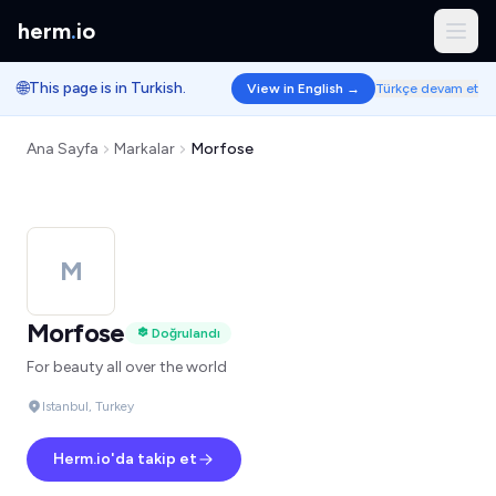
herm
.
io
🌐
This page is in Turkish.
View in English →
Türkçe devam et
Ana Sayfa
Markalar
Morfose
M
Morfose
Doğrulandı
For beauty all over the world
Istanbul, Turkey
Herm.io'da takip et