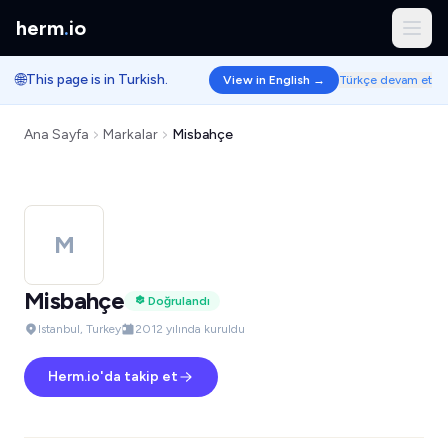
herm
.
io
🌐
This page is in Turkish.
View in English →
Türkçe devam et
Ana Sayfa
Markalar
Misbahçe
M
Misbahçe
Doğrulandı
Istanbul, Turkey
2012 yılında kuruldu
Herm.io'da takip et