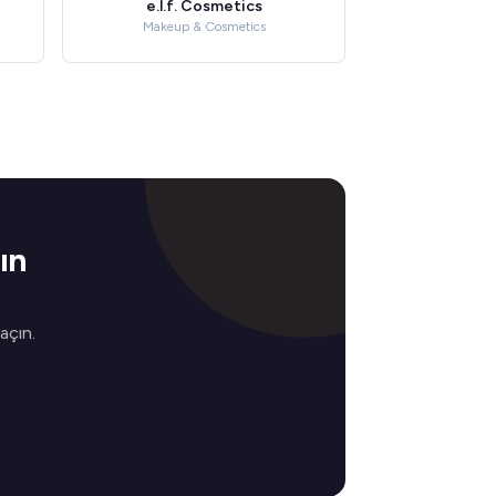
e.l.f. Cosmetics
Makeup & Cosmetics
ın
 açın.