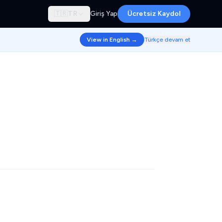
🇹🇷
TR
Giriş Yap
Ücretsiz Kaydol
View in English →
Türkçe devam et