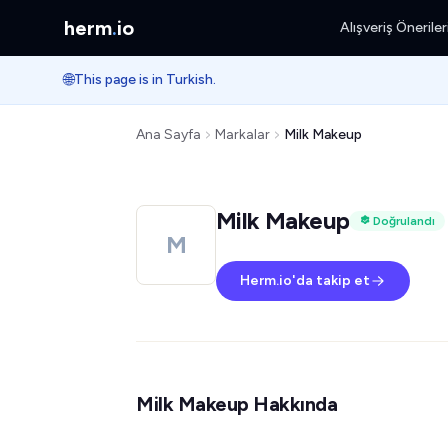
herm
.
io
Alışveriş Öneriler
🌐
This page is in Turkish.
Ana Sayfa
Markalar
Milk Makeup
Milk Makeup
Doğrulandı
M
Herm.io'da takip et
Milk Makeup Hakkında