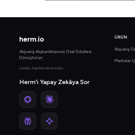
herm
.
io
ÜRÜN
Alışveriş Ön
Alışveriş Alışkanlıklarınızı Özel Ödüllere
Dönüştürün
Markalar İ
Londra, İngiltere'de kuruldu
Herm'i Yapay Zekâya Sor