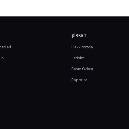
ŞIRKET
erileri
Hakkımızda
çin
İletişim
Basın Odası
Raporlar