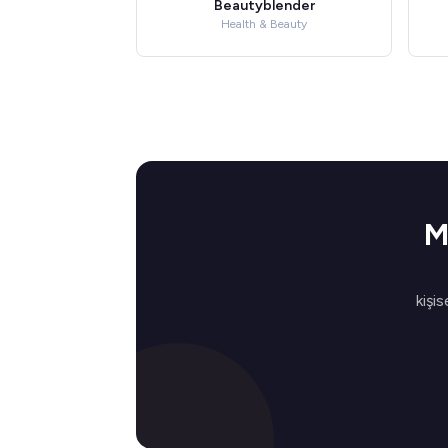
Beautyblender
Health & Beauty
M
kişis