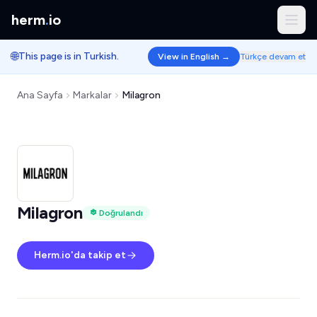
herm
.
io
🌐
This page is in Turkish.
View in English →
Türkçe devam et
Ana Sayfa
Markalar
Milagron
Milagron
Doğrulandı
Herm.io'da takip et