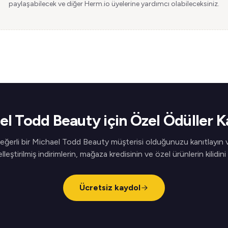
paylaşabilecek ve diğer Herm.io üyelerine yardımcı olabileceksiniz.
el Todd Beauty için Özel Ödüller K
eğerli bir Michael Todd Beauty müşterisi olduğunuzu kanıtlayın 
elleştirilmiş indirimlerin, mağaza kredisinin ve özel ürünlerin kilidini
Ücretsiz kaydol