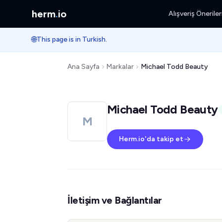
herm
.
io
Alışveriş Öneriler
🌐
This page is in Turkish.
Ana Sayfa
Markalar
Michael Todd Beauty
Michael Todd Beauty
M
Herm.io'da takip et
İletişim ve Bağlantılar