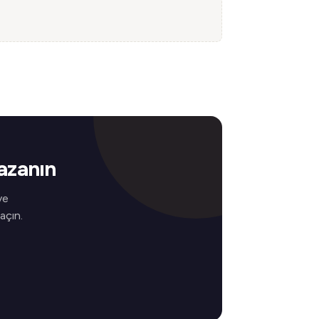
azanın
ve
 açın.