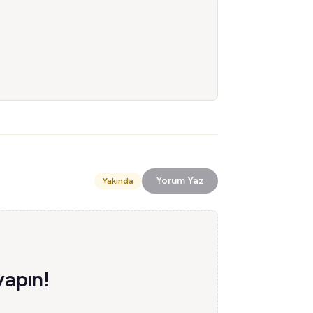
Yorum Yaz
Yakında
yapın!