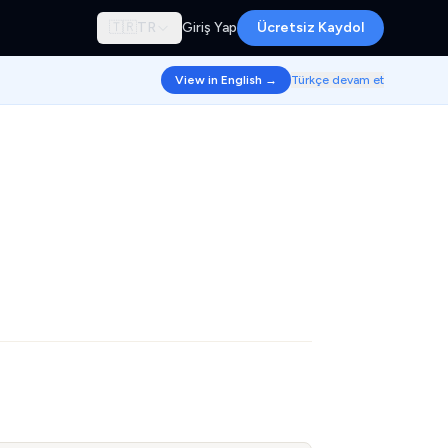
🇹🇷
TR
Giriş Yap
Ücretsiz Kaydol
View in English →
Türkçe devam et