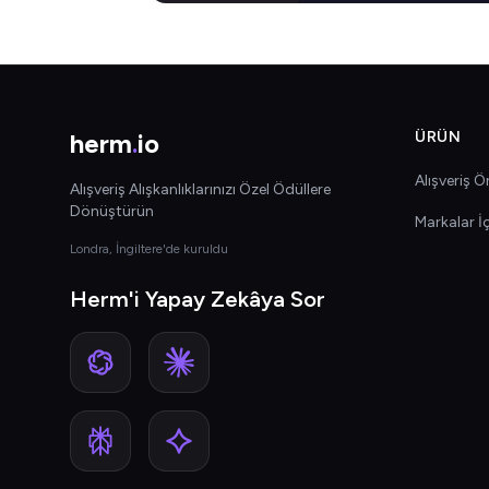
herm
.
io
ÜRÜN
Alışveriş Ön
Alışveriş Alışkanlıklarınızı Özel Ödüllere
Dönüştürün
Markalar İ
Londra, İngiltere'de kuruldu
Herm'i Yapay Zekâya Sor