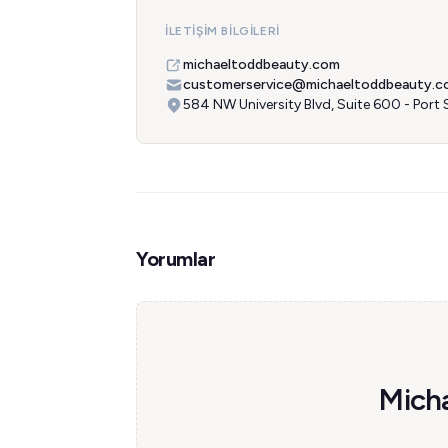
İLETIŞIM BILGILERI
michaeltoddbeauty.com
customerservice@michaeltoddbeauty.c
584 NW University Blvd, Suite 600 - Port 
Yorumlar
Micha