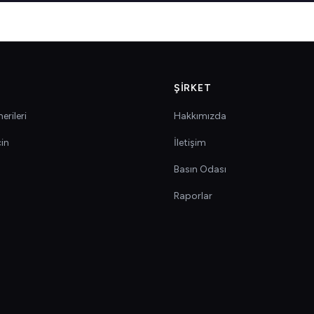
ŞIRKET
erileri
Hakkımızda
çin
İletişim
Basın Odası
Raporlar