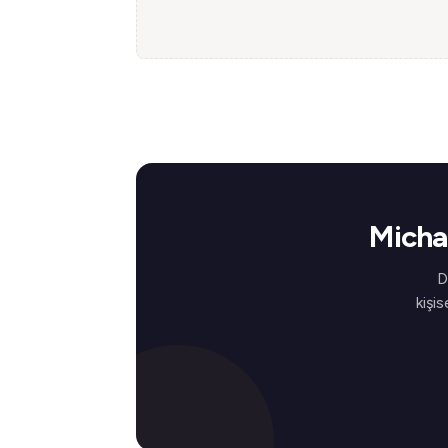
Micha
D
kişis