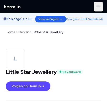
herm
.
io
🌐
This page is in Dutch.
View in English →
Doorgaan in het Nederlands
Home
Merken
Little Star Jewellery
L
Little Star Jewellery
Geverifieerd
Volgen op Herm.io