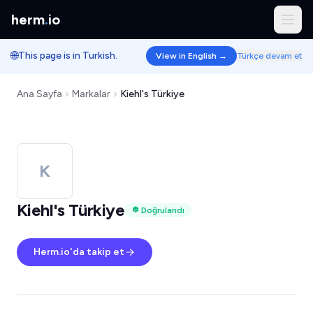
herm
.
io
🌐
This page is in Turkish.
View in English →
Türkçe devam et
Ana Sayfa
Markalar
Kiehl's Türkiye
K
Kiehl's Türkiye
Doğrulandı
Herm.io'da takip et