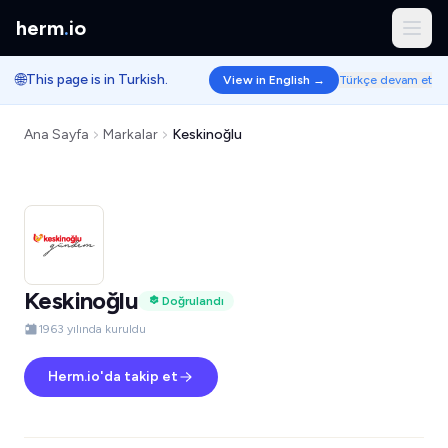
herm
.
io
🌐
This page is in Turkish.
View in English →
Türkçe devam et
Ana Sayfa
Markalar
Keskinoğlu
Keskinoğlu
Doğrulandı
1963 yılında kuruldu
Herm.io'da takip et