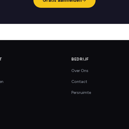
Gratis aanmelden
T
BEDRIJF
Over Ons
en
Contact
Persruimte