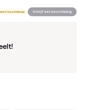
Schrijf een beoordeling
nkort beschikbaar
elt!