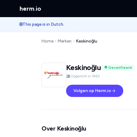
herm
.
io
🌐
This page is in Dutch.
Home
Merken
Keskinoğlu
Keskinoğlu
Geverifieerd
Opgericht in 1963
Volgen op Herm.io
Over Keskinoğlu