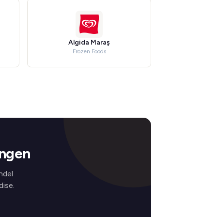
Algida Maraş
Frozen Foods
ingen
ndel
ise.