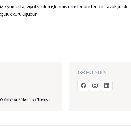
ize yumurta, viyol ve ileri işlenmiş ürünler üreten bir tavukçuluk
kçuluk kuruluşudur.
SOCIALE MEDIA
0 Akhisar / Manisa / Türkiye