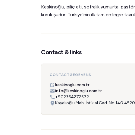
Keskinoğlu, piliç eti, sofralık yumurta, pastör
kuruluşudur. Türkiye’nin ilk tam entegre tavu
Contact & links
CONTACTGEGEVENS
keskinoglu.com.tr
info@keskinoglu.com.tr
+902364272572
Kayalıoğlu Mah. İstiklal Cad. No:140 4520