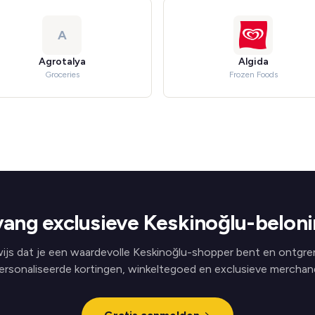
A
Agrotalya
Algida
Groceries
Frozen Foods
ang exclusieve Keskinoğlu-belon
ijs dat je een waardevolle Keskinoğlu-shopper bent en ontgre
ersonaliseerde kortingen, winkeltegoed en exclusieve merchand