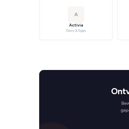
A
Activia
Dairy & Eggs
Ontv
Bew
gep