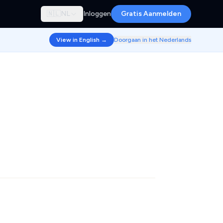
🇳🇱
NL
Inloggen
Gratis Aanmelden
View in English →
Doorgaan in het Nederlands