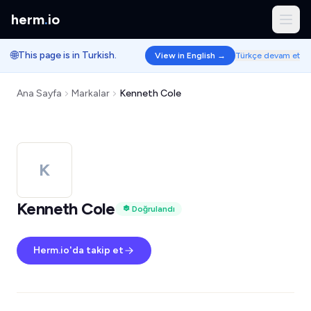
herm
.
io
🌐
This page is in Turkish.
View in English →
Türkçe devam et
Ana Sayfa
Markalar
Kenneth Cole
K
Kenneth Cole
Doğrulandı
Herm.io'da takip et