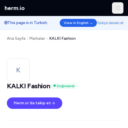
herm
.
io
🌐
This page is in Turkish.
View in English →
Türkçe devam et
Ana Sayfa
Markalar
KALKI Fashion
K
KALKI Fashion
Doğrulandı
Herm.io'da takip et