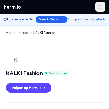
herm
.
io
🌐
This page is in Dutch.
View in English →
Doorgaan in het Nederlands
Home
Merken
KALKI Fashion
K
KALKI Fashion
Geverifieerd
Volgen op Herm.io