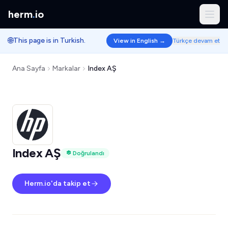
herm
.
io
🌐
This page is in Turkish.
View in English →
Türkçe devam et
Ana Sayfa
Markalar
Index AŞ
Index AŞ
Doğrulandı
Herm.io'da takip et