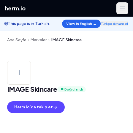
herm
.
io
🌐
This page is in Turkish.
View in English →
Türkçe devam et
Ana Sayfa
Markalar
IMAGE Skincare
I
IMAGE Skincare
Doğrulandı
Herm.io'da takip et