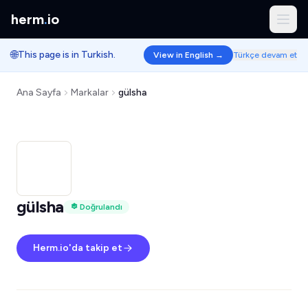
herm
.
io
🌐
This page is in Turkish.
View in English →
Türkçe devam et
Ana Sayfa
Markalar
gülsha
gülsha
Doğrulandı
Herm.io'da takip et