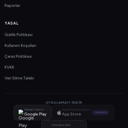
Raporlar
YASAL
Gizlilik Politikası
Kullanım Koşulları
Çerez Politikası
KVKK
Veri Silme Talebi
UYGULAMAYI İNDIR
Hemen İndirin
App Store'dan İndirin
YAKINDA
Google Play
App Store
Chrome'a Ekle