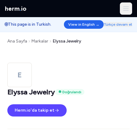
herm
.
io
🌐
This page is in Turkish.
View in English →
Türkçe devam et
Ana Sayfa
Markalar
Elyssa Jewelry
E
Elyssa Jewelry
Doğrulandı
Herm.io'da takip et