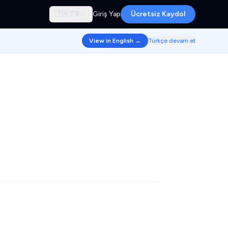
🇹🇷
TR
Giriş Yap
Ücretsiz Kaydol
View in English →
Türkçe devam et