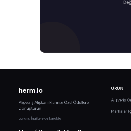
Değe
herm
.
io
ÜRÜN
Alışveriş Ön
Alışveriş Alışkanlıklarınızı Özel Ödüllere
Dönüştürün
Markalar İ
Londra, İngiltere'de kuruldu