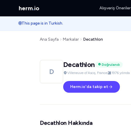
herm
.
io
Alışveriş Öneriler
🌐
This page is in Turkish.
Ana Sayfa
Markalar
Decathlon
Decathlon
Doğrulandı
D
Villeneuve-d'Ascq, France
1976 yılında
Herm.io'da takip et
Decathlon Hakkında