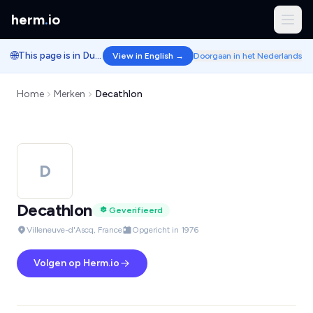
herm
.
io
🌐
This page is in Dutch.
View in English →
Doorgaan in het Nederlands
Home
Merken
Decathlon
D
Decathlon
Geverifieerd
Villeneuve-d'Ascq, France
Opgericht in 1976
Volgen op Herm.io