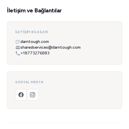
İletişim ve Bağlantılar
İLETIŞIM BILGILERI
darntough.com
sharedservices@darntough.com
+18773276883
SOSYAL MEDYA