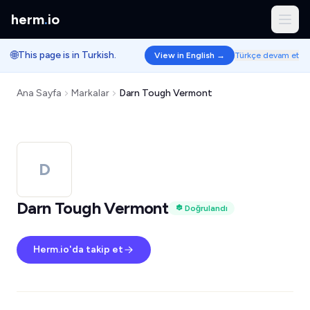
herm
.
io
🌐
This page is in Turkish.
View in English →
Türkçe devam et
Ana Sayfa
Markalar
Darn Tough Vermont
D
Darn Tough Vermont
Doğrulandı
Herm.io'da takip et