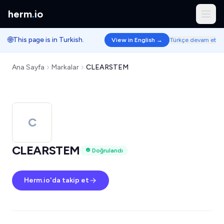
herm
.
io
🌐
This page is in Turkish.
View in English →
Türkçe devam et
Ana Sayfa
Markalar
CLEARSTEM
C
CLEARSTEM
Doğrulandı
Herm.io'da takip et