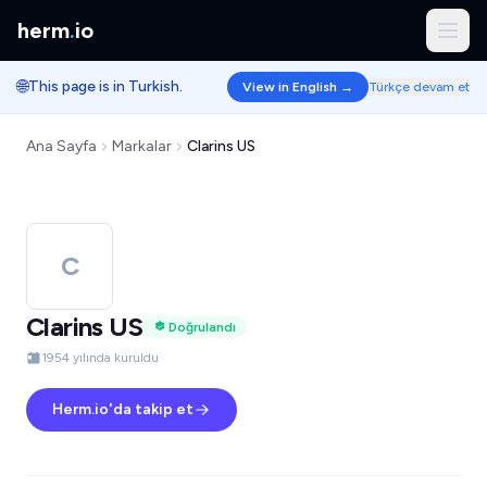
herm
.
io
🌐
This page is in Turkish.
View in English →
Türkçe devam et
Ana Sayfa
Markalar
Clarins US
C
Clarins US
Doğrulandı
1954 yılında kuruldu
Herm.io'da takip et