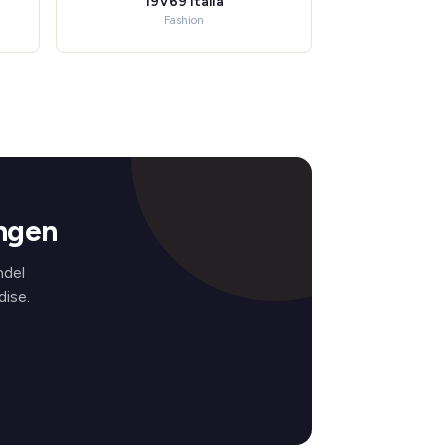
19V69 Italia
Fashion
ingen
ndel
ise.