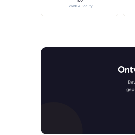
107
Health & Beauty
Ontv
Bew
gep