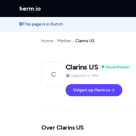
herm
.
io
🌐
This page is in Dutch.
Home
Merken
Clarins US
Clarins US
Geverifieerd
C
Opgericht in 1954
Volgen op Herm.io
Over Clarins US