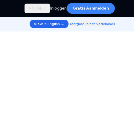
🇳🇱
NL
Inloggen
Gratis Aanmelden
View in English →
Doorgaan in het Nederlands