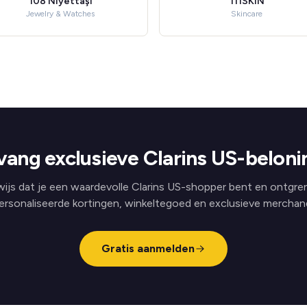
108 Niyettaşı
111SKIN
Jewelry & Watches
Skincare
ang exclusieve Clarins US-belon
ijs dat je een waardevolle Clarins US-shopper bent en ontgre
ersonaliseerde kortingen, winkeltegoed en exclusieve merchand
Gratis aanmelden