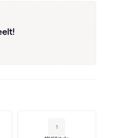
elt!
1