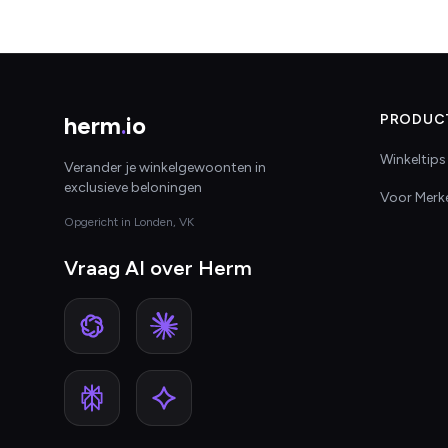
herm
.
io
PRODUC
Winkeltips
Verander je winkelgewoonten in
exclusieve beloningen
Voor Merk
Opgericht in Londen, VK
Vraag AI over Herm