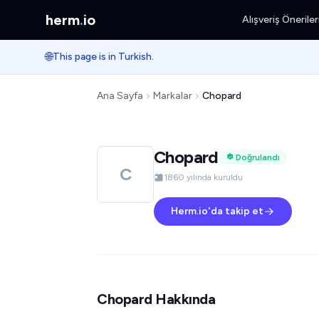
herm
.
io
Alışveriş Öneriler
🌐
This page is in Turkish.
Ana Sayfa
Markalar
Chopard
Chopard
Doğrulandı
C
1860 yılında kuruldu
Herm.io'da takip et
Chopard Hakkında