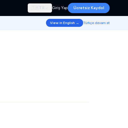
🇹🇷
TR
Giriş Yap
Ücretsiz Kaydol
View in English →
Türkçe devam et