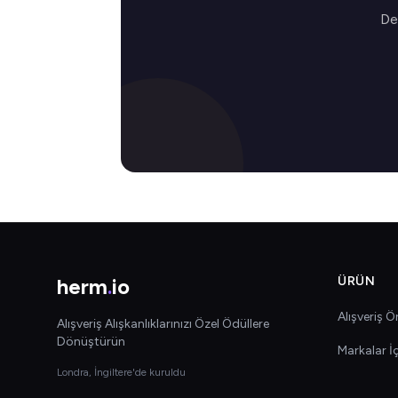
Değ
herm
.
io
ÜRÜN
Alışveriş Ön
Alışveriş Alışkanlıklarınızı Özel Ödüllere
Dönüştürün
Markalar İ
Londra, İngiltere'de kuruldu