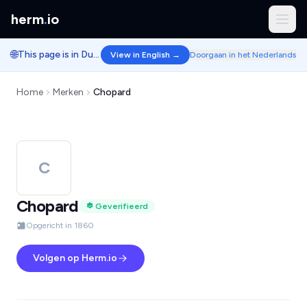
herm
.
io
🌐
This page is in Dutch.
View in English →
Doorgaan in het Nederlands
Home
Merken
Chopard
C
Chopard
Geverifieerd
Opgericht in 1860
Volgen op Herm.io