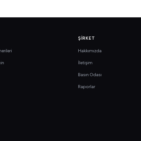
ŞIRKET
erileri
Hakkımızda
çin
İletişim
Basın Odası
Raporlar