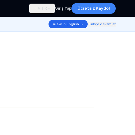
🇹🇷
TR
Giriş Yap
Ücretsiz Kaydol
View in English →
Türkçe devam et