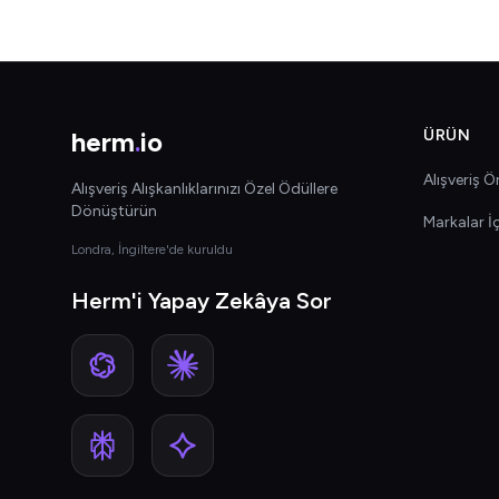
herm
.
io
ÜRÜN
Alışveriş Ön
Alışveriş Alışkanlıklarınızı Özel Ödüllere
Dönüştürün
Markalar İ
Londra, İngiltere'de kuruldu
Herm'i Yapay Zekâya Sor