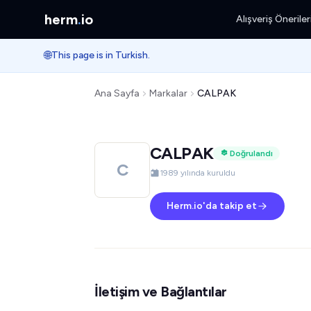
herm
.
io
Alışveriş Öneriler
🌐
This page is in Turkish.
Ana Sayfa
Markalar
CALPAK
CALPAK
Doğrulandı
C
1989 yılında kuruldu
Herm.io'da takip et
İletişim ve Bağlantılar