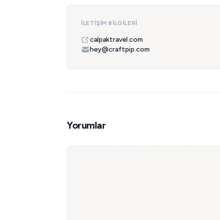
İLETIŞIM BILGILERI
calpaktravel.com
hey@craftpip.com
Yorumlar