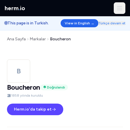
herm
.
io
🌐
This page is in Turkish.
View in English →
Türkçe devam et
Ana Sayfa
Markalar
Boucheron
B
Boucheron
Doğrulandı
1858 yılında kuruldu
Herm.io'da takip et