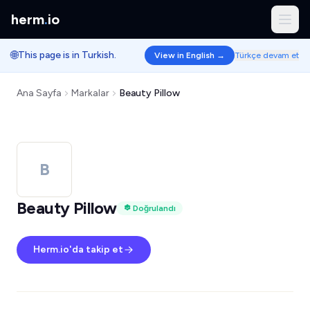
herm
.
io
🌐
This page is in Turkish.
View in English →
Türkçe devam et
Ana Sayfa
Markalar
Beauty Pillow
B
Beauty Pillow
Doğrulandı
Herm.io'da takip et