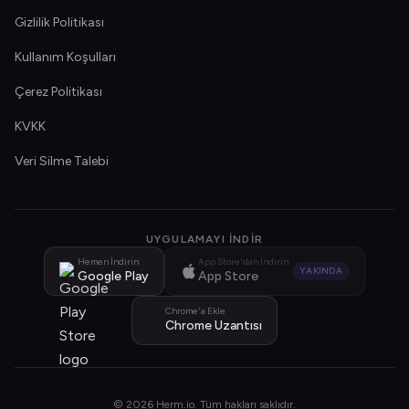
Gizlilik Politikası
Kullanım Koşulları
Çerez Politikası
KVKK
Veri Silme Talebi
UYGULAMAYI İNDIR
Hemen İndirin
App Store'dan İndirin
YAKINDA
Google Play
App Store
Chrome'a Ekle
Chrome Uzantısı
© 2026 Herm.io. Tüm hakları saklıdır.