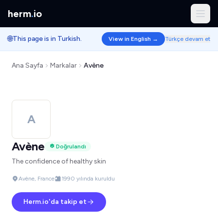
herm
.
io
🌐
This page is in Turkish.
View in English →
Türkçe devam et
Ana Sayfa
Markalar
Avène
A
Avène
Doğrulandı
The confidence of healthy skin
Avène, France
1990 yılında kuruldu
Herm.io'da takip et