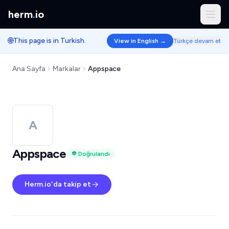
herm
.
io
🌐
This page is in Turkish.
View in English →
Türkçe devam et
Ana Sayfa
Markalar
Appspace
A
Appspace
Doğrulandı
Herm.io'da takip et