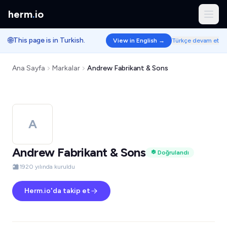
herm
.
io
🌐
This page is in Turkish.
View in English →
Türkçe devam et
Ana Sayfa
Markalar
Andrew Fabrikant & Sons
A
Andrew Fabrikant & Sons
Doğrulandı
1920 yılında kuruldu
Herm.io'da takip et