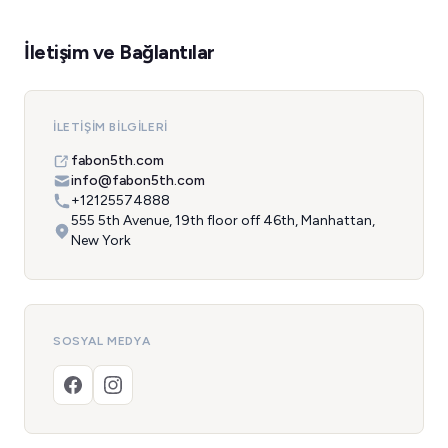
İletişim ve Bağlantılar
İLETIŞIM BILGILERI
fabon5th.com
info@fabon5th.com
+12125574888
555 5th Avenue, 19th floor off 46th, Manhattan,
New York
SOSYAL MEDYA