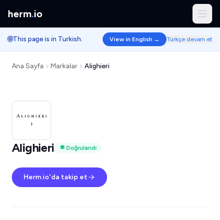
herm
.
io
🌐
This page is in Turkish.
View in English →
Türkçe devam et
Ana Sayfa
Markalar
Alighieri
Alighieri
Doğrulandı
Herm.io'da takip et