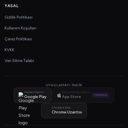
YASAL
Gizlilik Politikası
Kullanım Koşulları
Çerez Politikası
KVKK
Veri Silme Talebi
UYGULAMAYI İNDIR
Hemen İndirin
App Store'dan İndirin
YAKINDA
Google Play
App Store
Chrome'a Ekle
Chrome Uzantısı