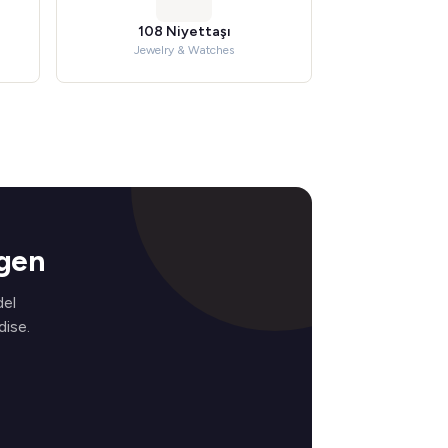
108 Niyettaşı
Jewelry & Watches
ngen
del
ise.