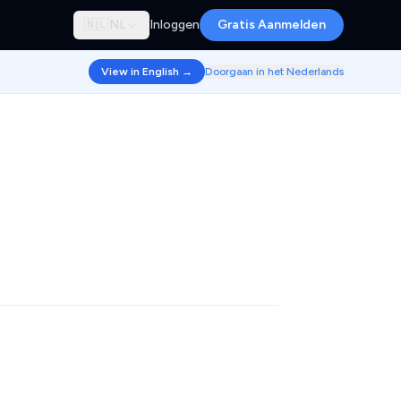
🇳🇱
NL
Inloggen
Gratis Aanmelden
View in English →
Doorgaan in het Nederlands