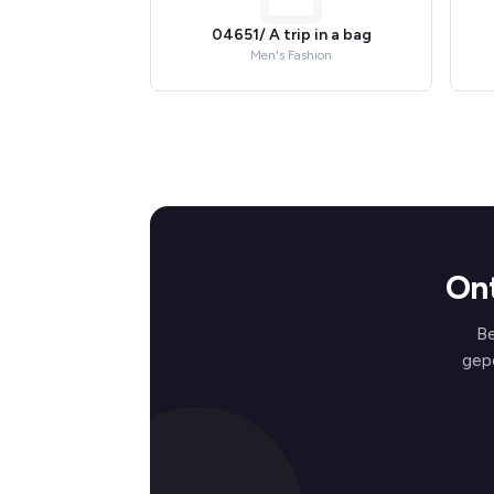
04651/ A trip in a bag
Men's Fashion
Ont
Be
gep