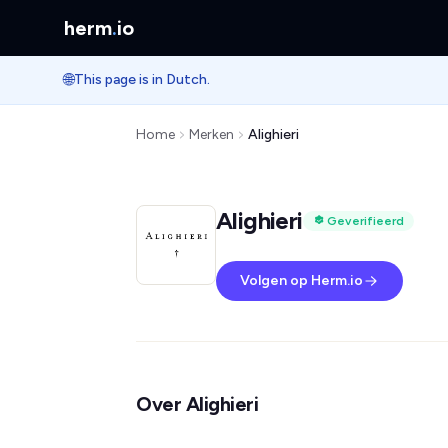
herm
.
io
🌐
This page is in Dutch.
Home
Merken
Alighieri
Alighieri
Geverifieerd
Volgen op Herm.io
Over Alighieri