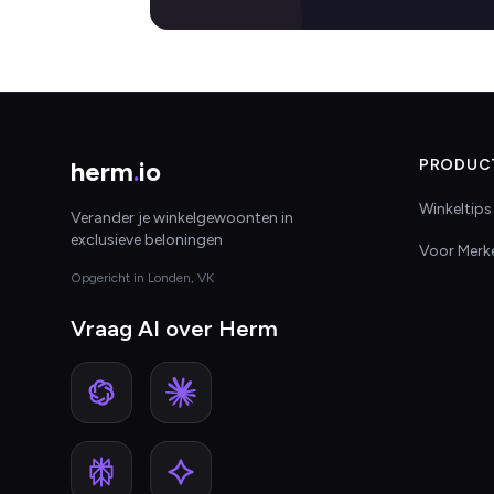
herm
.
io
PRODUC
Winkeltips
Verander je winkelgewoonten in
exclusieve beloningen
Voor Merk
Opgericht in Londen, VK
Vraag AI over Herm