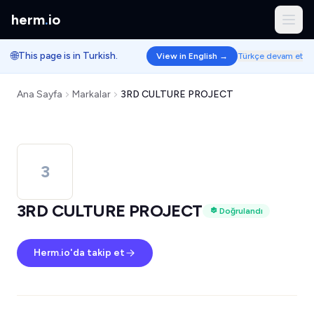
herm
.
io
🌐
This page is in Turkish.
View in English →
Türkçe devam et
Ana Sayfa
Markalar
3RD CULTURE PROJECT
3
3RD CULTURE PROJECT
Doğrulandı
Herm.io'da takip et