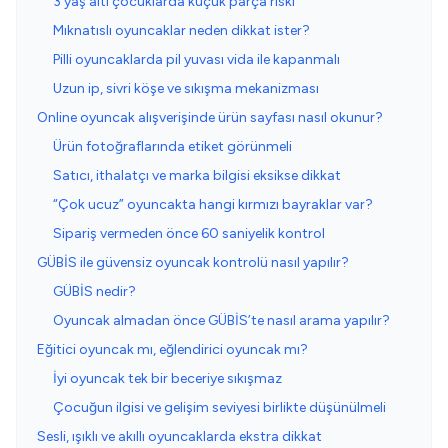
3 yaş altı çocuklarda küçük parça riski
Mıknatıslı oyuncaklar neden dikkat ister?
Pilli oyuncaklarda pil yuvası vida ile kapanmalı
Uzun ip, sivri köşe ve sıkışma mekanizması
Online oyuncak alışverişinde ürün sayfası nasıl okunur?
Ürün fotoğraflarında etiket görünmeli
Satıcı, ithalatçı ve marka bilgisi eksikse dikkat
“Çok ucuz” oyuncakta hangi kırmızı bayraklar var?
Sipariş vermeden önce 60 saniyelik kontrol
GÜBİS ile güvensiz oyuncak kontrolü nasıl yapılır?
GÜBİS nedir?
Oyuncak almadan önce GÜBİS’te nasıl arama yapılır?
Eğitici oyuncak mı, eğlendirici oyuncak mı?
İyi oyuncak tek bir beceriye sıkışmaz
Çocuğun ilgisi ve gelişim seviyesi birlikte düşünülmeli
Sesli, ışıklı ve akıllı oyuncaklarda ekstra dikkat