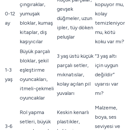
çıngıraklar,
kopuyor mu,
gevşek
0-12
yumuşak
kolay
düğmeler, uzun
ay
bloklar, kumaş
temizleniyor
ipler, tüy döken
kitaplar, diş
mu, kötü
peluşlar
kaşıyıcılar
koku var mı?
Büyük parçalı
3 yaş üstü küçük
“3 yaş altı
bloklar, şekil
parçalı setler,
için uygun
1-3
eşleştirme
mıknatıslar,
değildir”
yaş
oyuncakları,
kolay açılan pil
uyarısı var
itmeli-çekmeli
yuvaları
mı?
oyuncaklar
Malzeme,
Rol yapma
Keskin kenarlı
boya, ses
setleri, büyük
plastikler,
3-6
seviyesi ve