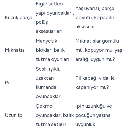
Figür setleri,
Yaş uyarısı, parça
yapı oyuncakları,
Küçük parça
boyutu, kopabilir
pelüş
aksesuar
aksesuarları
Manyetik
Mıknatıslar gömülü
Mıknatıs
bloklar, balık
mü, kopuyor mu, yaş
tutma oyunları
aralığı uygun mu?
Sesli, ışıklı,
uzaktan
Pil kapağı vida ile
Pil
kumandalı
kapanıyor mu?
oyuncaklar
Çekmeli
İpin uzunluğu ve
Uzun ip
oyuncaklar, balık
çocuğun yaşına
tutma setleri
uygunluk