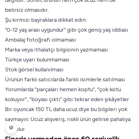
değildir. Sorun, ürünün hem çok ucuz hem de
belirsiz olmasıdır.
Şu kırmızı bayraklara dikkat edin:
“0-12 yaş arası uygundur” gibi çok geniş yaş iddiası
Ambalaj fotoğrafı olmaması
Marka veya ithalatçı bilgisinin yazmaması
Türkçe uyarı bulunmaması
Stok görsel kullanılması
Ürünün farklı satıcılarda farklı isimlerle satılması
Yorumlarda “parçaları hemen koptu”, “çok kötü
kokuyor”, “boyası çıktı” gibi tekrar eden şikâyetler
Bir oyuncak 150 TL daha ucuz diye bu bilgileri yok
saymayın. Ucuz alışveriş, riskli ürün gelirse pahalıya
🍪
mal olur.
Sipariş vermeden önce 60 saniyelik