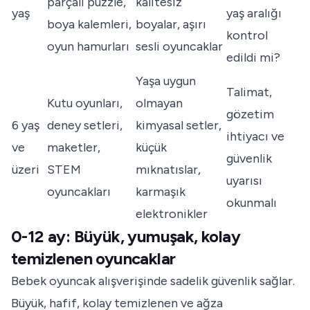
parçalı puzzle,
kalitesiz
yaş
yaş aralığı
boya kalemleri,
boyalar, aşırı
kontrol
oyun hamurları
sesli oyuncaklar
edildi mi?
Yaşa uygun
Talimat,
Kutu oyunları,
olmayan
gözetim
6 yaş
deney setleri,
kimyasal setler,
ihtiyacı ve
ve
maketler,
küçük
güvenlik
üzeri
STEM
mıknatıslar,
uyarısı
oyuncakları
karmaşık
okunmalı
elektronikler
0-12 ay: Büyük, yumuşak, kolay
temizlenen oyuncaklar
Bebek oyuncak alışverişinde sadelik güvenlik sağlar.
Büyük, hafif, kolay temizlenen ve ağza