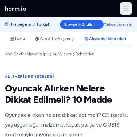
herm
.
io
🌐
This page is in Turkish.
Browse in English →
Türkçe devam et
Tümü
🏠
Aile & Ev Alışverişi
📚
Alışveriş Rehberleri
Ana Sayfa
/
Alışveriş İpuçları
/
Alışveriş Rehberleri
ALIŞVERIŞ REHBERLERI
Oyuncak Alırken Nelere
Dikkat Edilmeli? 10 Madde
Oyuncak alırken nelere dikkat edilmeli? CE işareti,
yaş uygunluğu, malzeme, küçük parça ve GÜBİS
kontrolüyle güvenli seçim yapın.