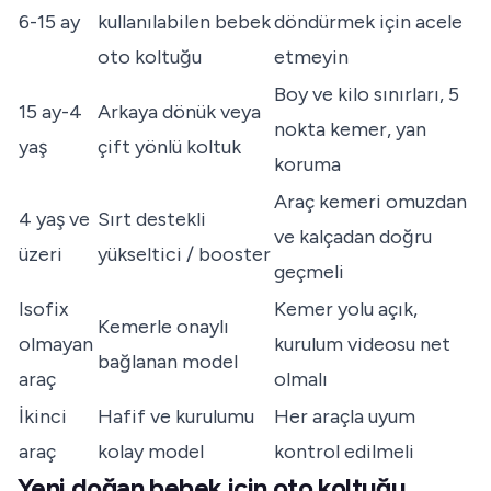
6-15 ay
kullanılabilen bebek
döndürmek için acele
oto koltuğu
etmeyin
Boy ve kilo sınırları, 5
15 ay-4
Arkaya dönük veya
nokta kemer, yan
yaş
çift yönlü koltuk
koruma
Araç kemeri omuzdan
4 yaş ve
Sırt destekli
ve kalçadan doğru
üzeri
yükseltici / booster
geçmeli
Isofix
Kemer yolu açık,
Kemerle onaylı
olmayan
kurulum videosu net
bağlanan model
araç
olmalı
İkinci
Hafif ve kurulumu
Her araçla uyum
araç
kolay model
kontrol edilmeli
Yeni doğan bebek için oto koltuğu