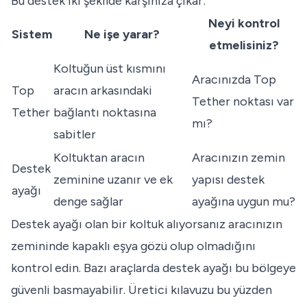
Bu destek iki şekilde karşınıza çıkar:
Neyi kontrol
Sistem
Ne işe yarar?
etmelisiniz?
Koltuğun üst kısmını
Aracınızda Top
Top
aracın arkasındaki
Tether noktası var
Tether
bağlantı noktasına
mı?
sabitler
Koltuktan aracın
Aracınızın zemin
Destek
zeminine uzanır ve ek
yapısı destek
ayağı
denge sağlar
ayağına uygun mu?
Destek ayağı olan bir koltuk alıyorsanız aracınızın
zemininde kapaklı eşya gözü olup olmadığını
kontrol edin. Bazı araçlarda destek ayağı bu bölgeye
güvenli basmayabilir. Üretici kılavuzu bu yüzden