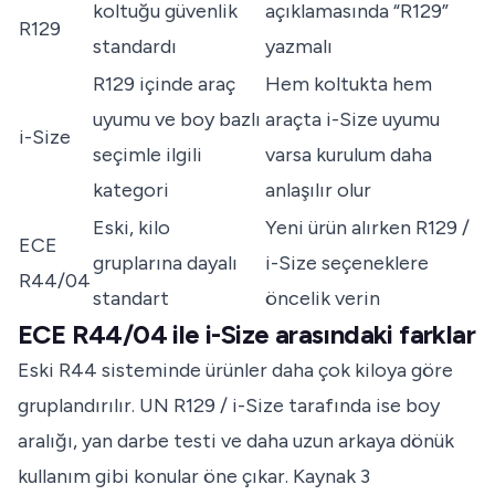
koltuğu güvenlik
açıklamasında “R129”
R129
standardı
yazmalı
R129 içinde araç
Hem koltukta hem
uyumu ve boy bazlı
araçta i-Size uyumu
i-Size
seçimle ilgili
varsa kurulum daha
kategori
anlaşılır olur
Eski, kilo
Yeni ürün alırken R129 /
ECE
gruplarına dayalı
i-Size seçeneklere
R44/04
standart
öncelik verin
ECE R44/04 ile i-Size arasındaki farklar
Eski R44 sisteminde ürünler daha çok kiloya göre
gruplandırılır. UN R129 / i-Size tarafında ise boy
aralığı, yan darbe testi ve daha uzun arkaya dönük
kullanım gibi konular öne çıkar.
Kaynak 3