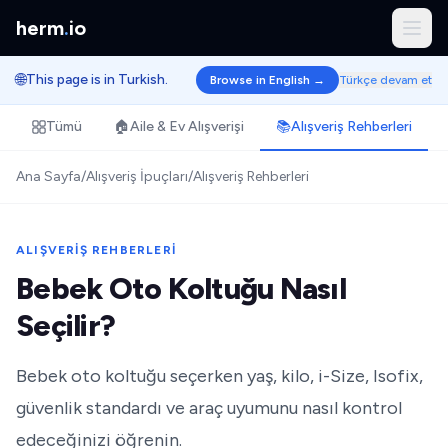
herm
.
io
🌐
This page is in Turkish.
Browse in English →
Türkçe devam et
Tümü
🏠
Aile & Ev Alışverişi
📚
Alışveriş Rehberleri
Ana Sayfa
/
Alışveriş İpuçları
/
Alışveriş Rehberleri
ALIŞVERIŞ REHBERLERI
Bebek Oto Koltuğu Nasıl
Seçilir?
Bebek oto koltuğu seçerken yaş, kilo, i-Size, Isofix,
güvenlik standardı ve araç uyumunu nasıl kontrol
edeceğinizi öğrenin.