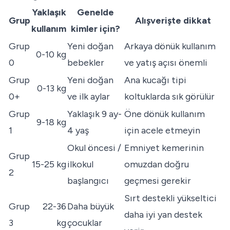
Yaklaşık
Genelde
Grup
Alışverişte dikkat
kullanım
kimler için?
Grup
Yeni doğan
Arkaya dönük kullanım
0-10 kg
0
bebekler
ve yatış açısı önemli
Grup
Yeni doğan
Ana kucağı tipi
0-13 kg
0+
ve ilk aylar
koltuklarda sık görülür
Grup
Yaklaşık 9 ay-
Öne dönük kullanım
9-18 kg
1
4 yaş
için acele etmeyin
Okul öncesi /
Emniyet kemerinin
Grup
15-25 kg
ilkokul
omuzdan doğru
2
başlangıcı
geçmesi gerekir
Sırt destekli yükseltici
Grup
22-36
Daha büyük
daha iyi yan destek
3
kg
çocuklar