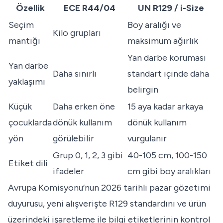
Özellik
ECE R44/04
UN R129 / i-Size
Seçim
Boy aralığı ve
Kilo grupları
mantığı
maksimum ağırlık
Yan darbe koruması
Yan darbe
Daha sınırlı
standart içinde daha
yaklaşımı
belirgin
Küçük
Daha erken öne
15 aya kadar arkaya
çocuklarda
dönük kullanım
dönük kullanım
yön
görülebilir
vurgulanır
Grup 0, 1, 2, 3 gibi
40-105 cm, 100-150
Etiket dili
ifadeler
cm gibi boy aralıkları
Avrupa Komisyonu’nun 2026 tarihli pazar gözetimi
duyurusu, yeni alışverişte R129 standardını ve ürün
üzerindeki işaretleme ile bilgi etiketlerinin kontrol