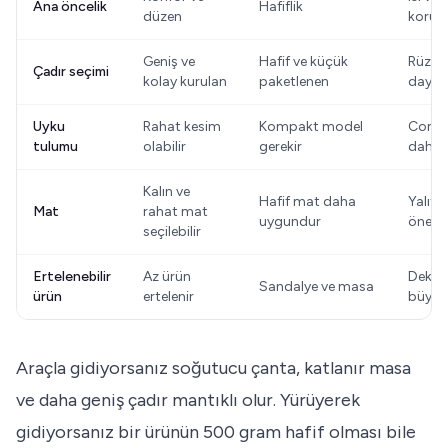
Ana öncelik
Hafiflik
düzen
korum
Geniş ve
Hafif ve küçük
Rüzga
Çadır seçimi
kolay kurulan
paketlenen
dayanı
Uyku
Rahat kesim
Kompakt model
Comfo
tulumu
olabilir
gerekir
daha s
Kalın ve
Hafif mat daha
Yalıtı
Mat
rahat mat
uygundur
önem 
seçilebilir
Ertelenebilir
Az ürün
Dekora
Sandalye ve masa
ürün
ertelenir
büyük
Araçla gidiyorsanız soğutucu çanta, katlanır masa
ve daha geniş çadır mantıklı olur. Yürüyerek
gidiyorsanız bir ürünün 500 gram hafif olması bile