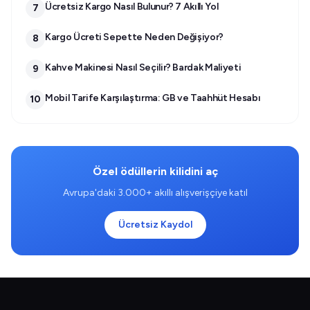
Ücretsiz Kargo Nasıl Bulunur? 7 Akıllı Yol
7
Kargo Ücreti Sepette Neden Değişiyor?
8
Kahve Makinesi Nasıl Seçilir? Bardak Maliyeti
9
Mobil Tarife Karşılaştırma: GB ve Taahhüt Hesabı
10
Özel ödüllerin kilidini aç
Avrupa'daki 3.000+ akıllı alışverişçiye katıl
Ücretsiz Kaydol