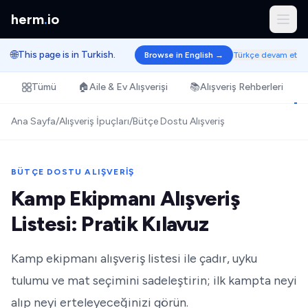
herm
.
io
🌐
This page is in Turkish.
Browse in English →
Türkçe devam et
Tümü
🏠
Aile & Ev Alışverişi
📚
Alışveriş Rehberleri
Ana Sayfa
/
Alışveriş İpuçları
/
Bütçe Dostu Alışveriş
BÜTÇE DOSTU ALIŞVERIŞ
Kamp Ekipmanı Alışveriş
Listesi: Pratik Kılavuz
Kamp ekipmanı alışveriş listesi ile çadır, uyku
tulumu ve mat seçimini sadeleştirin; ilk kampta neyi
alıp neyi erteleyeceğinizi görün.