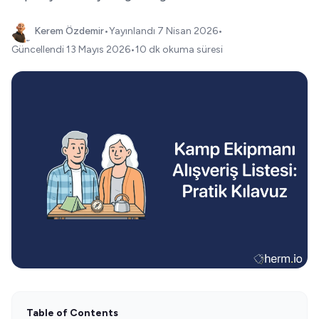
Kerem Özdemir
•
Yayınlandı
7 Nisan 2026
•
Güncellendi
13 Mayıs 2026
•
10 dk okuma süresi
Table of Contents