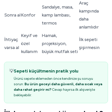
Araç
Sandalye, masa,
kampında
Sonra al
Konfor
kamp lambası,
daha
termos
anlamlıdır
Keyif ve
Hamak,
İhtiyaç
İlk sepeti
özel
projeksiyon,
varsa al
şişirmesin
kullanım
büyük mutfak seti
💡
Sepeti küçültmenin pratik yolu
Ürünü sepete eklemeden önce kendinize şu soruyu
sorun:
Bu ürün geceyi daha güvenli, daha sıcak veya
daha rahat geçirir mi?
Cevap hayırsa ilk alışverişte
bekleyebilir.