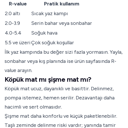
R-value
Pratik kullanım
2.0 altı
Sıcak yaz kampı
2.0-3.9
Serin bahar veya sonbahar
4.0-5.4
Soğuk hava
5.5 ve üzeri
Çok soğuk koşullar
İlk yaz kampında bu değer sizi fazla yormasın. Yayla,
sonbahar veya kış planında ise ürün sayfasında R-
value arayın.
Köpük mat mı şişme mat mı?
Köpük mat ucuz, dayanıklı ve basittir. Delinmez,
pompa istemez, hemen serilir. Dezavantajı daha
hacimli ve sert olmasıdır.
Şişme mat daha konforlu ve küçük paketlenebilir.
Taşlı zeminde delinme riski vardır; yanında tamir