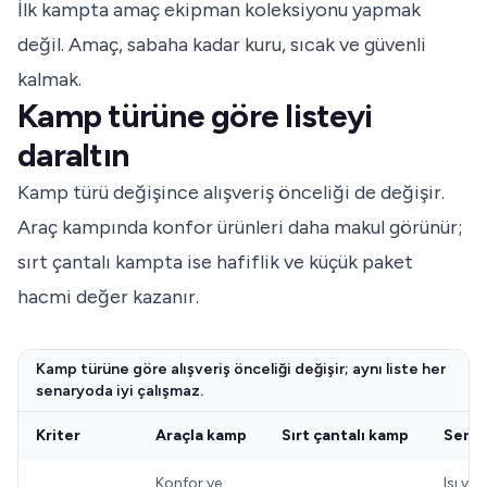
İlk kampta amaç ekipman koleksiyonu yapmak
değil. Amaç, sabaha kadar kuru, sıcak ve güvenli
kalmak.
Kamp türüne göre listeyi
daraltın
Kamp türü değişince alışveriş önceliği de değişir.
Araç kampında konfor ürünleri daha makul görünür;
sırt çantalı kampta ise hafiflik ve küçük paket
hacmi değer kazanır.
Kamp türüne göre alışveriş önceliği değişir; aynı liste her
senaryoda iyi çalışmaz.
Kriter
Araçla kamp
Sırt çantalı kamp
Serin
Konfor ve
Isı ve