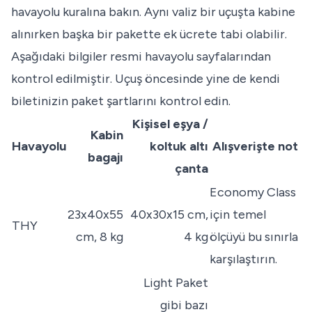
havayolu kuralına bakın. Aynı valiz bir uçuşta kabine
alınırken başka bir pakette ek ücrete tabi olabilir.
Aşağıdaki bilgiler resmi havayolu sayfalarından
kontrol edilmiştir. Uçuş öncesinde yine de kendi
biletinizin paket şartlarını kontrol edin.
Kişisel eşya /
Kabin
Havayolu
koltuk altı
Alışverişte not
bagajı
çanta
Economy Class
23x40x55
40x30x15 cm,
için temel
THY
cm, 8 kg
4 kg
ölçüyü bu sınırla
karşılaştırın.
Light Paket
gibi bazı