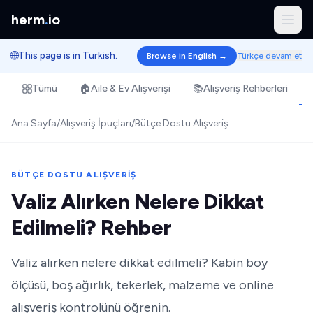
herm
.
io
🌐
This page is in Turkish.
Browse in English →
Türkçe devam et
Tümü
🏠
Aile & Ev Alışverişi
📚
Alışveriş Rehberleri
Ana Sayfa
/
Alışveriş İpuçları
/
Bütçe Dostu Alışveriş
BÜTÇE DOSTU ALIŞVERIŞ
Valiz Alırken Nelere Dikkat
Edilmeli? Rehber
Valiz alırken nelere dikkat edilmeli? Kabin boy
ölçüsü, boş ağırlık, tekerlek, malzeme ve online
alışveriş kontrolünü öğrenin.