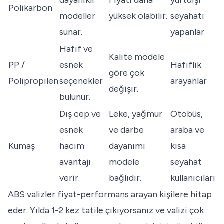
dayanıklı
Fiyatı daha
yurtdışı
Polikarbon
modeller
yüksek olabilir.
seyahati
sunar.
yapanlar
Hafif ve
Kalite modele
PP /
esnek
Hafiflik
göre çok
Polipropilen
seçenekler
arayanlar
değişir.
bulunur.
Dış cep ve
Leke, yağmur
Otobüs,
esnek
ve darbe
araba ve
Kumaş
hacim
dayanımı
kısa
avantajı
modele
seyahat
verir.
bağlıdır.
kullanıcıları
ABS valizler fiyat-performans arayan kişilere hitap
eder. Yılda 1-2 kez tatile çıkıyorsanız ve valizi çok