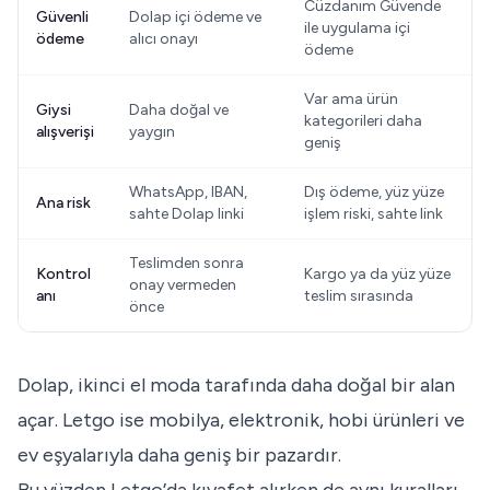
Cüzdanım Güvende
Güvenli
Dolap içi ödeme ve
ile uygulama içi
ödeme
alıcı onayı
ödeme
Var ama ürün
Giysi
Daha doğal ve
kategorileri daha
alışverişi
yaygın
geniş
WhatsApp, IBAN,
Dış ödeme, yüz yüze
Ana risk
sahte Dolap linki
işlem riski, sahte link
Teslimden sonra
Kontrol
Kargo ya da yüz yüze
onay vermeden
anı
teslim sırasında
önce
Dolap, ikinci el moda tarafında daha doğal bir alan
açar. Letgo ise mobilya, elektronik, hobi ürünleri ve
ev eşyalarıyla daha geniş bir pazardır.