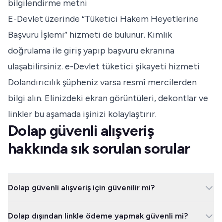
bilgilendirme metni
E-Devlet üzerinde “Tüketici Hakem Heyetlerine
Başvuru İşlemi” hizmeti de bulunur. Kimlik
doğrulama ile giriş yapıp başvuru ekranına
ulaşabilirsiniz.
e-Devlet tüketici şikayeti hizmeti
Dolandırıcılık şüpheniz varsa resmî mercilerden
bilgi alın. Elinizdeki ekran görüntüleri, dekontlar ve
linkler bu aşamada işinizi kolaylaştırır.
Dolap güvenli alışveriş
hakkında sık sorulan sorular
Dolap güvenli alışveriş için güvenilir mi?
Dolap, ödeme ve mesajlaşmayı uygulama içinde tuttuğunuzda
Dolap dışından linkle ödeme yapmak güvenli mi?
daha güvenli çalışır. Risk en çok WhatsApp, IBAN ve dış ödeme