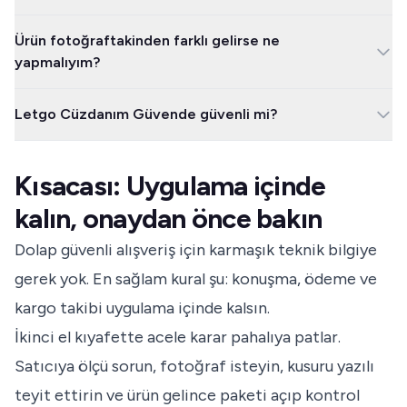
linkiyle başlar; bu üçü devreye girdiyse alışverişi durdurmak en
Hayır, güvenli değildir. Link gerçek platforma benzer görünebilir
doğru adımdır.
Ürün fotoğraftakinden farklı gelirse ne
ama ödeme uygulama dışında yapılıyorsa alıcı koruması zayıflar;
yapmalıyım?
satıcı size link gönderirse uygulama içi satın alma dışında işlem
yapmayın.
Ürünü onaylamadan önce fotoğraf ve video kanıtı alın, ilan
Letgo Cüzdanım Güvende güvenli mi?
ekranını saklayın ve uygulama içinden destek ya da iade talebi
oluşturun. Onay verdikten sonra süreci düzeltmek daha zorlaşır.
Letgo Cüzdanım Güvende, uygulama içi ödeme ve alıcı onayı
mantığıyla çalışır. Yine de satıcı profiline bakmanız, dış link
Kısacası: Uygulama içinde
kullanmamanız ve yüz yüze alışverişte kalabalık bir yer seçmeniz
gerekir.
kalın, onaydan önce bakın
Dolap güvenli alışveriş için karmaşık teknik bilgiye
gerek yok. En sağlam kural şu: konuşma, ödeme ve
kargo takibi uygulama içinde kalsın.
İkinci el kıyafette acele karar pahalıya patlar.
Satıcıya ölçü sorun, fotoğraf isteyin, kusuru yazılı
teyit ettirin ve ürün gelince paketi açıp kontrol