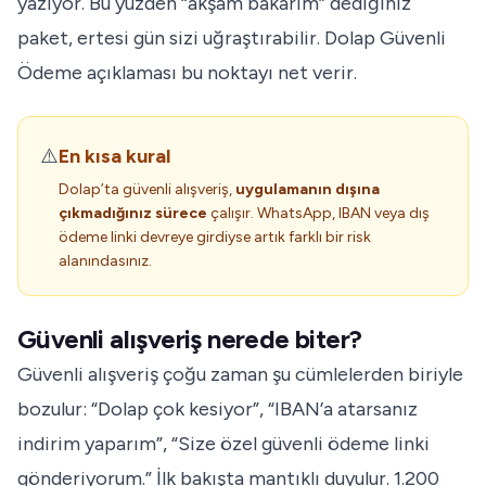
yazıyor. Bu yüzden “akşam bakarım” dediğiniz
paket, ertesi gün sizi uğraştırabilir.
Dolap Güvenli
Ödeme açıklaması
bu noktayı net verir.
⚠️
En kısa kural
Dolap’ta güvenli alışveriş,
uygulamanın dışına
çıkmadığınız sürece
çalışır. WhatsApp, IBAN veya dış
ödeme linki devreye girdiyse artık farklı bir risk
alanındasınız.
Güvenli alışveriş nerede biter?
Güvenli alışveriş çoğu zaman şu cümlelerden biriyle
bozulur: “Dolap çok kesiyor”, “IBAN’a atarsanız
indirim yaparım”, “Size özel güvenli ödeme linki
gönderiyorum.” İlk bakışta mantıklı duyulur. 1.200