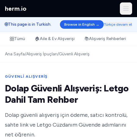
herm
.
io
🌐
This page is in Turkish.
Browse in English →
Türkçe devam et
Tümü
🏠
Aile & Ev Alışverişi
📚
Alışveriş Rehberleri
Ana Sayfa
/
Alışveriş İpuçları
/
Güvenli Alışveriş
GÜVENLI ALIŞVERIŞ
Dolap Güvenli Alışveriş: Letgo
Dahil Tam Rehber
Dolap güvenli alışveriş için ödeme, satıcı kontrolü,
sahte link ve Letgo Cüzdanım Güvende adımlarını
net öğrenin.